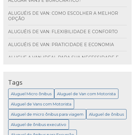
ALUGAR VANS É BUROCRÁTICO?
ALUGUÉIS DE VAN: COMO ESCOLHER A MELHOR
OPÇÃO
ALUGUÉIS DE VAN: FLEXIBILIDADE E CONFORTO
ALUGUÉIS DE VAN: PRATICIDADE E ECONOMIA
ALUGUE A VAN IDEAL PARA SUA NECESSIDADE E
DESCUBRA VANTAGENS INCRÍVEIS
ALUGUEL DE ÔNIBUS PARA VIAGEM: MAIS
PRATICIDADE
Tags
Aluguel Micro ônibus
Aluguel de Van com Motorista
ALUGUEL DE MICRO ÔNIBUS PARA EVENTOS
Aluguel de Vans com Motorista
ALUGUEL DE MICRO ÔNIBUS: COMO ESCOLHER A
MELHOR OPÇÃO PARA SUA VIAGEM
Aluguel de micro ônibus para viagem
Aluguel de ônibus
Aluguel de ônibus executivo
ALUGUEL DE MICRO ÔNIBUS: COMO ESCOLHER A
MELHOR OPÇÃO PARA VIAGEM
Aluguel de ônibus para Excursão