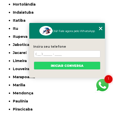
Hortolândia
Indaiatuba
Itatiba
Itu
Olá! Fale agora pelo WhatsApp
Itupeva
Jaboticabal
Insira seu telefone
Jacareí
Limeira
INICIAR CONVERSA
Louveira
Marapoama
1
Marília
Mendonça
Paulínia
Piracicaba