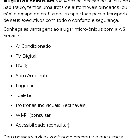
aluguel de ônibus em SP
. Além da locação de ônibus em
São Paulo, temos uma frota de automóveis blindados (ou
não) e equipe de profissionais capacitada para o transporte
de seus executivos com todo o conforto e segurança.
Conheça as vantagens ao alugar micro-ônibus com a A.S.
Service:
Ar Condicionado;
TV Digital;
DVD;
Som Ambiente;
Frigobar;
Toalete;
Poltronas Individuais Reclináveis;
WI-FI (consultar);
Acessibilidade (consultar);
Com nossos serviços você pode encontrar o que almeja.