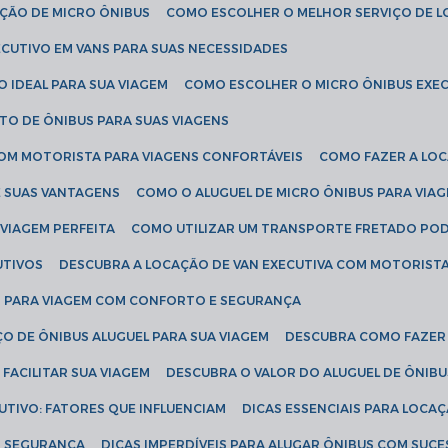
AÇÃO DE MICRO ÔNIBUS
COMO ESCOLHER O MELHOR SERVIÇO DE 
CUTIVO EM VANS PARA SUAS NECESSIDADES
O IDEAL PARA SUA VIAGEM
COMO ESCOLHER O MICRO ÔNIBUS EXEC
TO DE ÔNIBUS PARA SUAS VIAGENS
COM MOTORISTA PARA VIAGENS CONFORTÁVEIS
COMO FAZER A LO
E SUAS VANTAGENS
COMO O ALUGUEL DE MICRO ÔNIBUS PARA VI
 VIAGEM PERFEITA
COMO UTILIZAR UM TRANSPORTE FRETADO PO
UTIVOS
DESCUBRA A LOCAÇÃO DE VAN EXECUTIVA COM MOTORIST
AN PARA VIAGEM COM CONFORTO E SEGURANÇA
O DE ÔNIBUS ALUGUEL PARA SUA VIAGEM
DESCUBRA COMO FAZER
FACILITAR SUA VIAGEM
DESCUBRA O VALOR DO ALUGUEL DE ÔNIB
UTIVO: FATORES QUE INFLUENCIAM
DICAS ESSENCIAIS PARA LOCA
OM SEGURANÇA
DICAS IMPERDÍVEIS PARA ALUGAR ÔNIBUS COM SUC