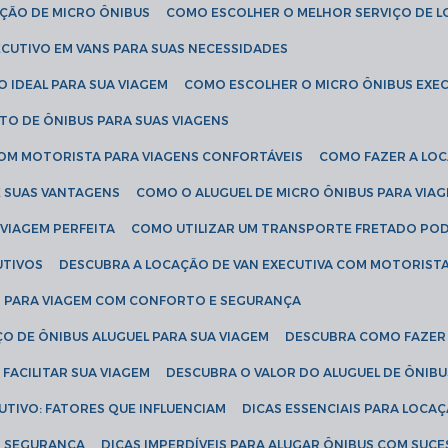
AÇÃO DE MICRO ÔNIBUS
COMO ESCOLHER O MELHOR SERVIÇO DE 
CUTIVO EM VANS PARA SUAS NECESSIDADES
O IDEAL PARA SUA VIAGEM
COMO ESCOLHER O MICRO ÔNIBUS EXEC
TO DE ÔNIBUS PARA SUAS VIAGENS
COM MOTORISTA PARA VIAGENS CONFORTÁVEIS
COMO FAZER A LO
E SUAS VANTAGENS
COMO O ALUGUEL DE MICRO ÔNIBUS PARA VI
 VIAGEM PERFEITA
COMO UTILIZAR UM TRANSPORTE FRETADO PO
UTIVOS
DESCUBRA A LOCAÇÃO DE VAN EXECUTIVA COM MOTORIST
AN PARA VIAGEM COM CONFORTO E SEGURANÇA
O DE ÔNIBUS ALUGUEL PARA SUA VIAGEM
DESCUBRA COMO FAZER
FACILITAR SUA VIAGEM
DESCUBRA O VALOR DO ALUGUEL DE ÔNIB
UTIVO: FATORES QUE INFLUENCIAM
DICAS ESSENCIAIS PARA LOCA
OM SEGURANÇA
DICAS IMPERDÍVEIS PARA ALUGAR ÔNIBUS COM SUC