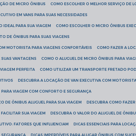
AÇÃO DE MICRO ÔNIBUS
COMO ESCOLHER O MELHOR SERVIÇO DE 
CUTIVO EM VANS PARA SUAS NECESSIDADES
O IDEAL PARA SUA VIAGEM
COMO ESCOLHER O MICRO ÔNIBUS EXEC
TO DE ÔNIBUS PARA SUAS VIAGENS
COM MOTORISTA PARA VIAGENS CONFORTÁVEIS
COMO FAZER A LO
E SUAS VANTAGENS
COMO O ALUGUEL DE MICRO ÔNIBUS PARA VI
 VIAGEM PERFEITA
COMO UTILIZAR UM TRANSPORTE FRETADO PO
UTIVOS
DESCUBRA A LOCAÇÃO DE VAN EXECUTIVA COM MOTORIST
AN PARA VIAGEM COM CONFORTO E SEGURANÇA
O DE ÔNIBUS ALUGUEL PARA SUA VIAGEM
DESCUBRA COMO FAZER
FACILITAR SUA VIAGEM
DESCUBRA O VALOR DO ALUGUEL DE ÔNIB
UTIVO: FATORES QUE INFLUENCIAM
DICAS ESSENCIAIS PARA LOCA
OM SEGURANÇA
DICAS IMPERDÍVEIS PARA ALUGAR ÔNIBUS COM SUC