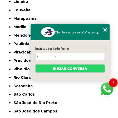
Limeira
Louveira
Marapoama
Marília
Olá! Fale agora pelo WhatsApp
Mendonça
Paulínia
Insira seu telefone
Piracicaba
Presidente Prudente
INICIAR CONVERSA
Ribeirão Preto
Rio Claro
1
Sorocaba
São Carlos
São José do Rio Preto
São José dos Campos