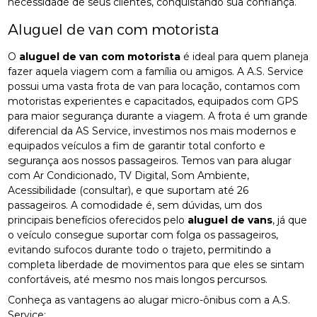
necessidade de seus clientes, conquistando sua confiança.
Aluguel de van com motorista
O
aluguel de van com motorista
é ideal para quem planeja
fazer aquela viagem com a família ou amigos. A A.S. Service
possui uma vasta frota de van para locação, contamos com
motoristas experientes e capacitados, equipados com GPS
para maior segurança durante a viagem. A frota é um grande
diferencial da AS Service, investimos nos mais modernos e
equipados veículos a fim de garantir total conforto e
segurança aos nossos passageiros. Temos van para alugar
com Ar Condicionado, TV Digital, Som Ambiente,
Acessibilidade (consultar), e que suportam até 26
passageiros. A comodidade é, sem dúvidas, um dos
principais benefícios oferecidos pelo
aluguel de vans
, já que
o veículo consegue suportar com folga os passageiros,
evitando sufocos durante todo o trajeto, permitindo a
completa liberdade de movimentos para que eles se sintam
confortáveis, até mesmo nos mais longos percursos.
Conheça as vantagens ao alugar micro-ônibus com a A.S.
Service: