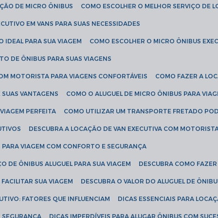
AÇÃO DE MICRO ÔNIBUS
COMO ESCOLHER O MELHOR SERVIÇO DE 
CUTIVO EM VANS PARA SUAS NECESSIDADES
O IDEAL PARA SUA VIAGEM
COMO ESCOLHER O MICRO ÔNIBUS EXEC
TO DE ÔNIBUS PARA SUAS VIAGENS
COM MOTORISTA PARA VIAGENS CONFORTÁVEIS
COMO FAZER A LO
E SUAS VANTAGENS
COMO O ALUGUEL DE MICRO ÔNIBUS PARA VI
 VIAGEM PERFEITA
COMO UTILIZAR UM TRANSPORTE FRETADO PO
UTIVOS
DESCUBRA A LOCAÇÃO DE VAN EXECUTIVA COM MOTORIST
AN PARA VIAGEM COM CONFORTO E SEGURANÇA
O DE ÔNIBUS ALUGUEL PARA SUA VIAGEM
DESCUBRA COMO FAZER
FACILITAR SUA VIAGEM
DESCUBRA O VALOR DO ALUGUEL DE ÔNIB
UTIVO: FATORES QUE INFLUENCIAM
DICAS ESSENCIAIS PARA LOCA
OM SEGURANÇA
DICAS IMPERDÍVEIS PARA ALUGAR ÔNIBUS COM SUC