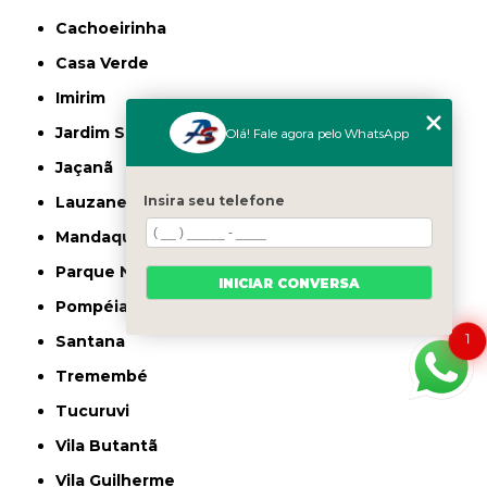
Cachoeirinha
Casa Verde
Imirim
Jardim São Paulo
Olá! Fale agora pelo WhatsApp
Jaçanã
Lauzane Paulista
Insira seu telefone
Mandaqui
Parque Novo Mundo
INICIAR CONVERSA
Pompéia
1
Santana
Tremembé
Tucuruvi
Vila Butantã
Vila Guilherme