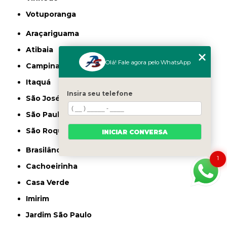
Votuporanga
Araçariguama
Atibaia
Olá! Fale agora pelo WhatsApp
Campinas
Itaquá
Insira seu telefone
São José dos Campos
São Paulo
São Roque
INICIAR CONVERSA
Brasilândia
1
Cachoeirinha
Casa Verde
Imirim
Jardim São Paulo