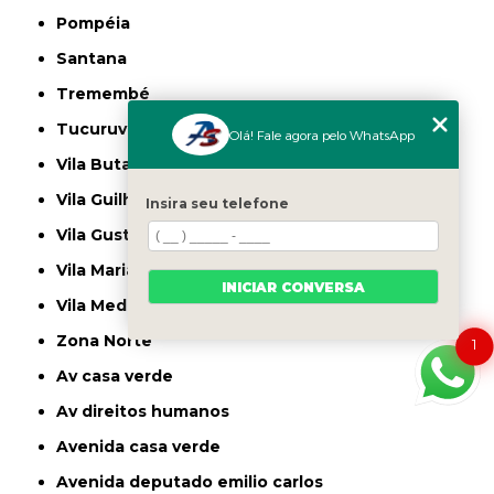
Pompéia
Santana
Tremembé
Tucuruvi
Olá! Fale agora pelo WhatsApp
Vila Butantã
Vila Guilherme
Insira seu telefone
Vila Gustavo
Vila Maria
INICIAR CONVERSA
Vila Medeiros
Zona Norte
1
av casa verde
av direitos humanos
avenida casa verde
avenida deputado emilio carlos