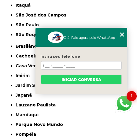
Itaquá
São José dos Campos
São Paulo
São Roque
Olá! Fale agora pelo WhatsApp
Brasilândia
Cachoeirinha
Insira seu telefone
Casa Verde
Imirim
INICIAR CONVERSA
Jardim São Paulo
Jaçanã
1
Lauzane Paulista
Mandaqui
Parque Novo Mundo
Pompéia