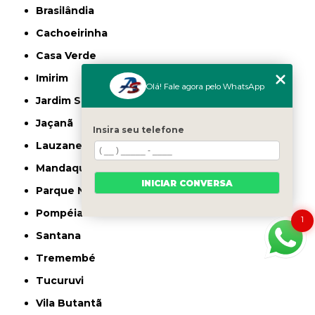
Brasilândia
Cachoeirinha
Casa Verde
Imirim
Olá! Fale agora pelo WhatsApp
Jardim São Paulo
Jaçanã
Insira seu telefone
Lauzane Paulista
Mandaqui
INICIAR CONVERSA
Parque Novo Mundo
Pompéia
1
Santana
Tremembé
Tucuruvi
Vila Butantã