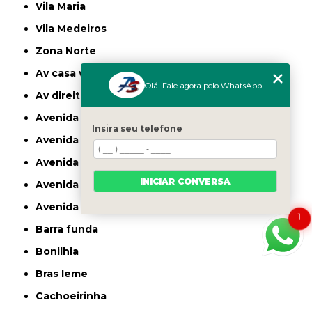
Vila Maria
Vila Medeiros
Zona Norte
av casa verde
Olá! Fale agora pelo WhatsApp
av direitos humanos
avenida casa verde
Insira seu telefone
avenida deputado emilio carlos
avenida engenheiro caetano alvares
INICIAR CONVERSA
avenida imirin
avenida inajar de souza
1
barra funda
bonilhia
bras leme
cachoeirinha