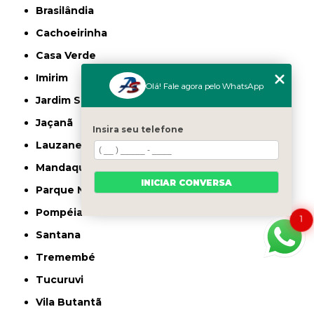
Brasilândia
Cachoeirinha
Casa Verde
Imirim
Olá! Fale agora pelo WhatsApp
Jardim São Paulo
Jaçanã
Insira seu telefone
Lauzane Paulista
Mandaqui
INICIAR CONVERSA
Parque Novo Mundo
Pompéia
1
Santana
Tremembé
Tucuruvi
Vila Butantã