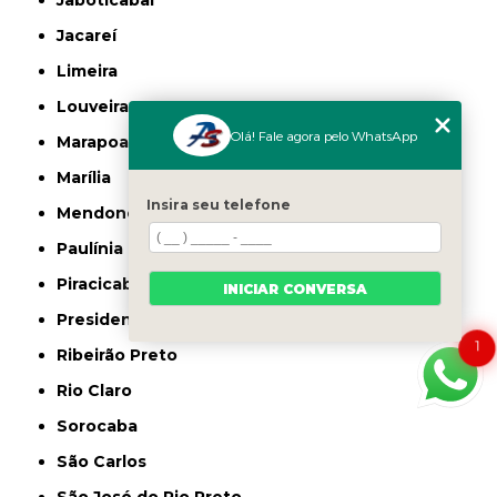
Jaboticabal
Jacareí
Limeira
Louveira
Olá! Fale agora pelo WhatsApp
Marapoama
Marília
Insira seu telefone
Mendonça
Paulínia
Piracicaba
INICIAR CONVERSA
Presidente Prudente
1
Ribeirão Preto
Rio Claro
Sorocaba
São Carlos