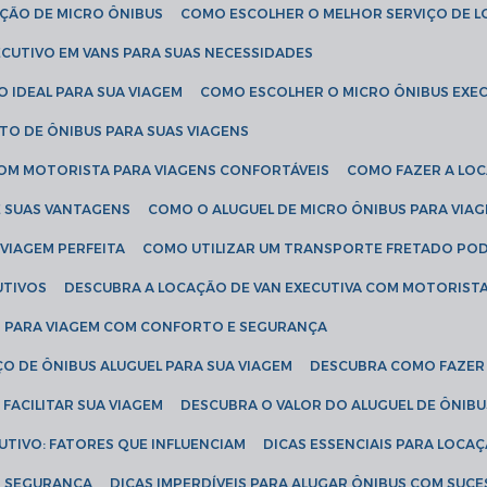
AÇÃO DE MICRO ÔNIBUS
COMO ESCOLHER O MELHOR SERVIÇO DE 
CUTIVO EM VANS PARA SUAS NECESSIDADES
O IDEAL PARA SUA VIAGEM
COMO ESCOLHER O MICRO ÔNIBUS EXEC
TO DE ÔNIBUS PARA SUAS VIAGENS
COM MOTORISTA PARA VIAGENS CONFORTÁVEIS
COMO FAZER A LO
E SUAS VANTAGENS
COMO O ALUGUEL DE MICRO ÔNIBUS PARA VI
 VIAGEM PERFEITA
COMO UTILIZAR UM TRANSPORTE FRETADO PO
UTIVOS
DESCUBRA A LOCAÇÃO DE VAN EXECUTIVA COM MOTORIST
AN PARA VIAGEM COM CONFORTO E SEGURANÇA
O DE ÔNIBUS ALUGUEL PARA SUA VIAGEM
DESCUBRA COMO FAZER
FACILITAR SUA VIAGEM
DESCUBRA O VALOR DO ALUGUEL DE ÔNIB
UTIVO: FATORES QUE INFLUENCIAM
DICAS ESSENCIAIS PARA LOCA
OM SEGURANÇA
DICAS IMPERDÍVEIS PARA ALUGAR ÔNIBUS COM SUC