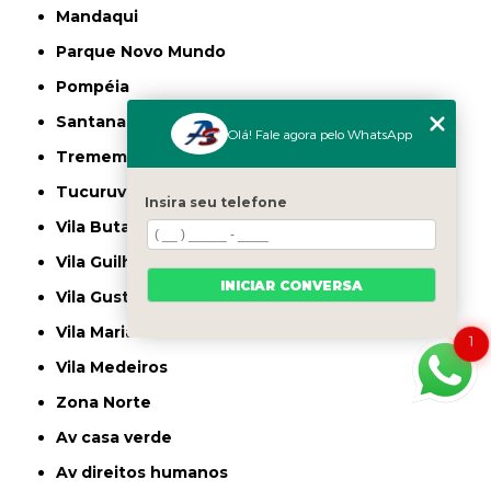
Mandaqui
Parque Novo Mundo
Pompéia
Santana
Olá! Fale agora pelo WhatsApp
Tremembé
Tucuruvi
Insira seu telefone
Vila Butantã
Vila Guilherme
INICIAR CONVERSA
Vila Gustavo
Vila Maria
1
Vila Medeiros
Zona Norte
av casa verde
av direitos humanos