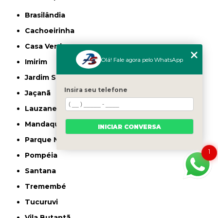
Brasilândia
Cachoeirinha
Casa Verde
Olá! Fale agora pelo WhatsApp
Imirim
Jardim São Paulo
Insira seu telefone
Jaçanã
Lauzane Paulista
Mandaqui
INICIAR CONVERSA
Parque Novo Mundo
1
Pompéia
Santana
Tremembé
Tucuruvi
Vila Butantã