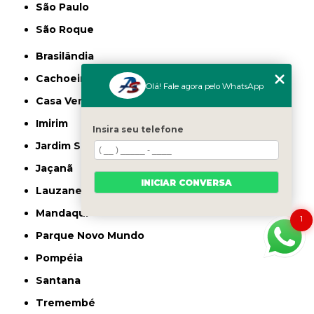
São Paulo
São Roque
Brasilândia
Cachoeirinha
Olá! Fale agora pelo WhatsApp
Casa Verde
Imirim
Insira seu telefone
Jardim São Paulo
Jaçanã
INICIAR CONVERSA
Lauzane Paulista
Mandaqui
1
Parque Novo Mundo
Pompéia
Santana
Tremembé