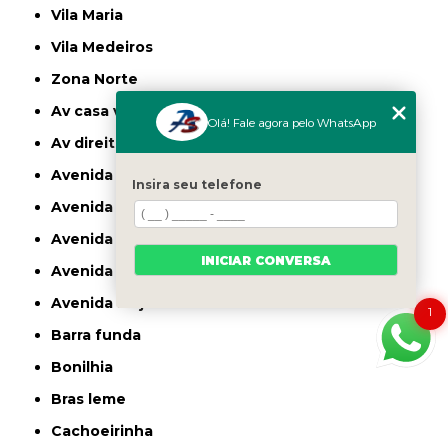
Vila Maria
Vila Medeiros
Zona Norte
av casa verde
Olá! Fale agora pelo WhatsApp
av direitos humanos
avenida casa verde
Insira seu telefone
avenida deputado emilio carlos
avenida engenheiro caetano alvares
INICIAR CONVERSA
avenida imirin
avenida inajar de souza
1
barra funda
bonilhia
bras leme
cachoeirinha