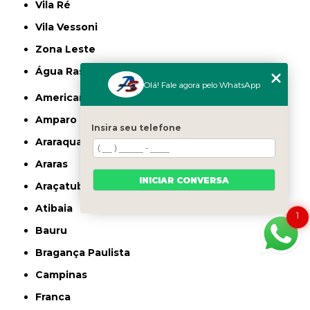
Vila Ré
Vila Vessoni
Zona Leste
Água Rasa
Olá! Fale agora pelo WhatsApp
Americana
Amparo
Insira seu telefone
Araraquara
Araras
INICIAR CONVERSA
Araçatuba
Atibaia
1
Bauru
Bragança Paulista
Campinas
Franca