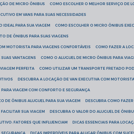
AÇÃO DE MICRO ÔNIBUS
COMO ESCOLHER O MELHOR SERVIÇO DE 
CUTIVO EM VANS PARA SUAS NECESSIDADES
O IDEAL PARA SUA VIAGEM
COMO ESCOLHER O MICRO ÔNIBUS EXEC
TO DE ÔNIBUS PARA SUAS VIAGENS
COM MOTORISTA PARA VIAGENS CONFORTÁVEIS
COMO FAZER A LO
E SUAS VANTAGENS
COMO O ALUGUEL DE MICRO ÔNIBUS PARA VI
 VIAGEM PERFEITA
COMO UTILIZAR UM TRANSPORTE FRETADO PO
UTIVOS
DESCUBRA A LOCAÇÃO DE VAN EXECUTIVA COM MOTORIST
AN PARA VIAGEM COM CONFORTO E SEGURANÇA
O DE ÔNIBUS ALUGUEL PARA SUA VIAGEM
DESCUBRA COMO FAZER
FACILITAR SUA VIAGEM
DESCUBRA O VALOR DO ALUGUEL DE ÔNIB
UTIVO: FATORES QUE INFLUENCIAM
DICAS ESSENCIAIS PARA LOCA
OM SEGURANÇA
DICAS IMPERDÍVEIS PARA ALUGAR ÔNIBUS COM SUC