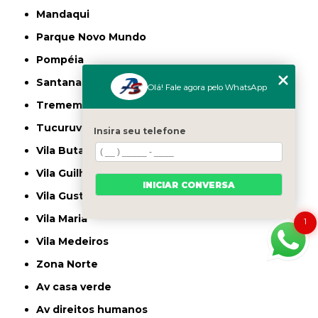
Mandaqui
Parque Novo Mundo
Pompéia
Santana
Olá! Fale agora pelo WhatsApp
Tremembé
Tucuruvi
Insira seu telefone
Vila Butantã
Vila Guilherme
INICIAR CONVERSA
Vila Gustavo
Vila Maria
1
Vila Medeiros
Zona Norte
av casa verde
av direitos humanos