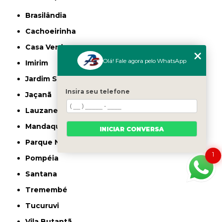
Brasilândia
Cachoeirinha
Casa Verde
Olá! Fale agora pelo WhatsApp
Imirim
Jardim São Paulo
Insira seu telefone
Jaçanã
Lauzane Paulista
Mandaqui
INICIAR CONVERSA
Parque Novo Mundo
1
Pompéia
Santana
Tremembé
Tucuruvi
Vila Butantã