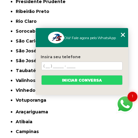
Presidente Prudente
Ribeirão Preto
Rio Claro
Sorocaba
Olá! Fale agora pelo WhatsApp
São Carlos
São José do Rio Preto
Insira seu telefone
São José dos Campos
Taubaté
Valinhos
INICIAR CONVERSA
Vinhedo
1
Votuporanga
Araçariguama
Atibaia
Campinas