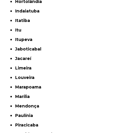
Hortolândia
Indaiatuba
Itatiba
Itu
Itupeva
Jaboticabal
Jacareí
Limeira
Louveira
Marapoama
Marília
Mendonça
Paulínia
Piracicaba