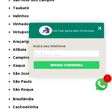
Taubaté
Valinhos
Vinhedo
Olá! Fale agora pelo WhatsApp
Votuporanga
Araçariguama
Insira seu telefone
Atibaia
Campinas
INICIAR CONVERSA
Itaquá
São José dos Campos
1
São Paulo
São Roque
Brasilândia
Cachoeirinha