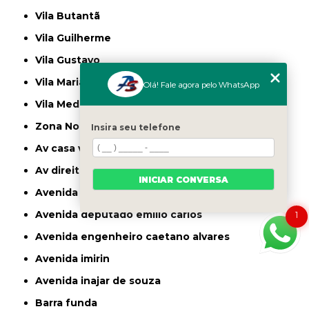
Vila Butantã
Vila Guilherme
Vila Gustavo
Vila Maria
Olá! Fale agora pelo WhatsApp
Vila Medeiros
Zona Norte
Insira seu telefone
av casa verde
av direitos humanos
INICIAR CONVERSA
avenida casa verde
avenida deputado emilio carlos
1
avenida engenheiro caetano alvares
avenida imirin
avenida inajar de souza
barra funda