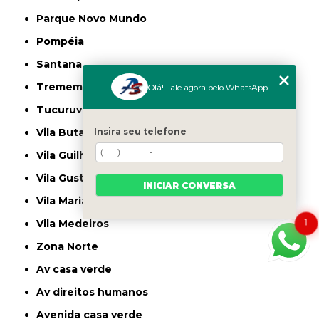
Parque Novo Mundo
Pompéia
Santana
Tremembé
Olá! Fale agora pelo WhatsApp
Tucuruvi
Insira seu telefone
Vila Butantã
Vila Guilherme
Vila Gustavo
INICIAR CONVERSA
Vila Maria
1
Vila Medeiros
Zona Norte
av casa verde
av direitos humanos
avenida casa verde