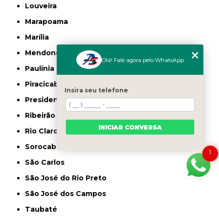
Louveira
Marapoama
Marília
Mendonça
Olá! Fale agora pelo WhatsApp
Paulínia
Piracicaba
Insira seu telefone
Presidente Prudente
Ribeirão Preto
INICIAR CONVERSA
Rio Claro
Sorocaba
1
São Carlos
São José do Rio Preto
São José dos Campos
Taubaté