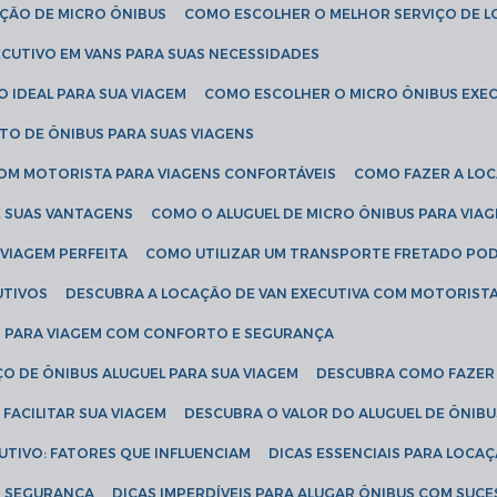
AÇÃO DE MICRO ÔNIBUS
COMO ESCOLHER O MELHOR SERVIÇO DE 
CUTIVO EM VANS PARA SUAS NECESSIDADES
O IDEAL PARA SUA VIAGEM
COMO ESCOLHER O MICRO ÔNIBUS EXEC
TO DE ÔNIBUS PARA SUAS VIAGENS
COM MOTORISTA PARA VIAGENS CONFORTÁVEIS
COMO FAZER A LO
E SUAS VANTAGENS
COMO O ALUGUEL DE MICRO ÔNIBUS PARA VI
 VIAGEM PERFEITA
COMO UTILIZAR UM TRANSPORTE FRETADO PO
UTIVOS
DESCUBRA A LOCAÇÃO DE VAN EXECUTIVA COM MOTORIST
AN PARA VIAGEM COM CONFORTO E SEGURANÇA
O DE ÔNIBUS ALUGUEL PARA SUA VIAGEM
DESCUBRA COMO FAZER
FACILITAR SUA VIAGEM
DESCUBRA O VALOR DO ALUGUEL DE ÔNIB
UTIVO: FATORES QUE INFLUENCIAM
DICAS ESSENCIAIS PARA LOCA
OM SEGURANÇA
DICAS IMPERDÍVEIS PARA ALUGAR ÔNIBUS COM SUC