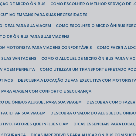
AÇÃO DE MICRO ÔNIBUS
COMO ESCOLHER O MELHOR SERVIÇO DE 
CUTIVO EM VANS PARA SUAS NECESSIDADES
O IDEAL PARA SUA VIAGEM
COMO ESCOLHER O MICRO ÔNIBUS EXEC
TO DE ÔNIBUS PARA SUAS VIAGENS
COM MOTORISTA PARA VIAGENS CONFORTÁVEIS
COMO FAZER A LO
E SUAS VANTAGENS
COMO O ALUGUEL DE MICRO ÔNIBUS PARA VI
 VIAGEM PERFEITA
COMO UTILIZAR UM TRANSPORTE FRETADO PO
UTIVOS
DESCUBRA A LOCAÇÃO DE VAN EXECUTIVA COM MOTORIST
AN PARA VIAGEM COM CONFORTO E SEGURANÇA
O DE ÔNIBUS ALUGUEL PARA SUA VIAGEM
DESCUBRA COMO FAZER
FACILITAR SUA VIAGEM
DESCUBRA O VALOR DO ALUGUEL DE ÔNIB
UTIVO: FATORES QUE INFLUENCIAM
DICAS ESSENCIAIS PARA LOCA
OM SEGURANÇA
DICAS IMPERDÍVEIS PARA ALUGAR ÔNIBUS COM SUC