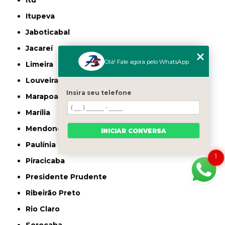
Itu
Itupeva
Jaboticabal
Jacareí
Olá! Fale agora pelo WhatsApp
Limeira
Louveira
Insira seu telefone
Marapoama
Marília
Mendonça
INICIAR CONVERSA
Paulínia
1
Piracicaba
Presidente Prudente
Ribeirão Preto
Rio Claro