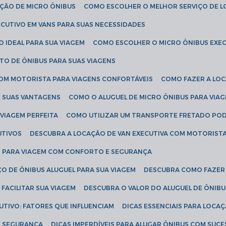
AÇÃO DE MICRO ÔNIBUS
COMO ESCOLHER O MELHOR SERVIÇO DE 
CUTIVO EM VANS PARA SUAS NECESSIDADES
O IDEAL PARA SUA VIAGEM
COMO ESCOLHER O MICRO ÔNIBUS EXEC
TO DE ÔNIBUS PARA SUAS VIAGENS
COM MOTORISTA PARA VIAGENS CONFORTÁVEIS
COMO FAZER A LO
E SUAS VANTAGENS
COMO O ALUGUEL DE MICRO ÔNIBUS PARA VI
 VIAGEM PERFEITA
COMO UTILIZAR UM TRANSPORTE FRETADO PO
UTIVOS
DESCUBRA A LOCAÇÃO DE VAN EXECUTIVA COM MOTORIST
AN PARA VIAGEM COM CONFORTO E SEGURANÇA
O DE ÔNIBUS ALUGUEL PARA SUA VIAGEM
DESCUBRA COMO FAZER
FACILITAR SUA VIAGEM
DESCUBRA O VALOR DO ALUGUEL DE ÔNIB
UTIVO: FATORES QUE INFLUENCIAM
DICAS ESSENCIAIS PARA LOCA
OM SEGURANÇA
DICAS IMPERDÍVEIS PARA ALUGAR ÔNIBUS COM SUC