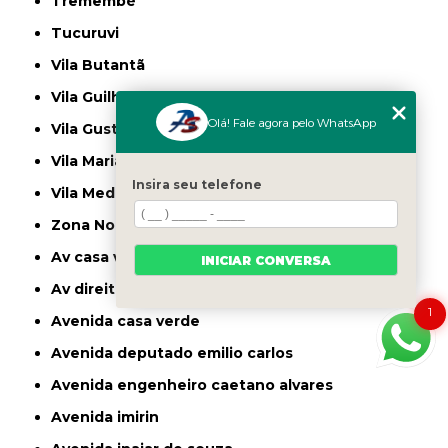
Tremembé
Tucuruvi
Vila Butantã
Vila Guilherme
Olá! Fale agora pelo WhatsApp
Vila Gustavo
Vila Maria
Insira seu telefone
Vila Medeiros
Zona Norte
av casa verde
INICIAR CONVERSA
av direitos humanos
1
avenida casa verde
avenida deputado emilio carlos
avenida engenheiro caetano alvares
avenida imirin