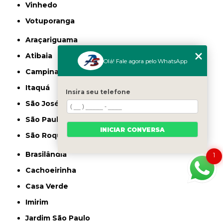
Vinhedo
Votuporanga
Araçariguama
Atibaia
Olá! Fale agora pelo WhatsApp
Campinas
Itaquá
Insira seu telefone
São José dos Campos
São Paulo
INICIAR CONVERSA
São Roque
Brasilândia
1
Cachoeirinha
Casa Verde
Imirim
Jardim São Paulo