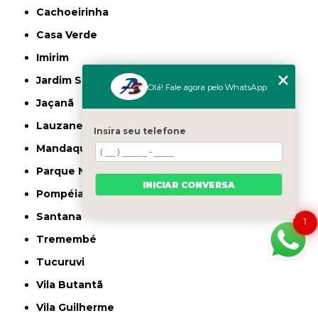
Cachoeirinha
Casa Verde
Imirim
Jardim São Paulo
Olá! Fale agora pelo WhatsApp
Jaçanã
Lauzane Paulista
Insira seu telefone
Mandaqui
Parque Novo Mundo
INICIAR CONVERSA
Pompéia
Santana
1
Tremembé
Tucuruvi
Vila Butantã
Vila Guilherme