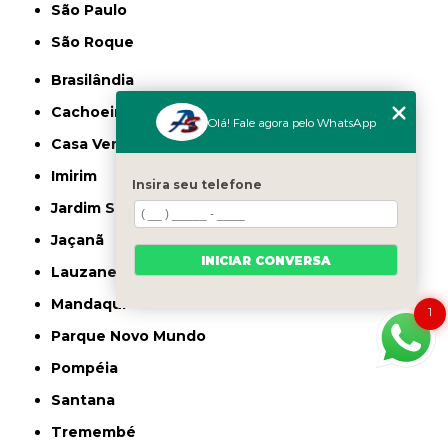
São Paulo
São Roque
Brasilândia
Cachoeirinha
Olá! Fale agora pelo WhatsApp
Casa Verde
Imirim
Insira seu telefone
Jardim São Paulo
Jaçanã
INICIAR CONVERSA
Lauzane Paulista
Mandaqui
1
Parque Novo Mundo
Pompéia
Santana
Tremembé