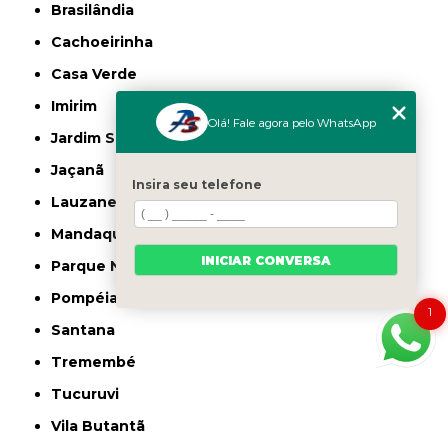
Brasilândia
Cachoeirinha
Casa Verde
Imirim
Olá! Fale agora pelo WhatsApp
Jardim São Paulo
Jaçanã
Insira seu telefone
Lauzane Paulista
Mandaqui
INICIAR CONVERSA
Parque Novo Mundo
Pompéia
1
Santana
Tremembé
Tucuruvi
Vila Butantã