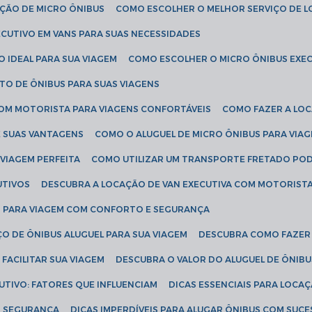
AÇÃO DE MICRO ÔNIBUS
COMO ESCOLHER O MELHOR SERVIÇO DE 
CUTIVO EM VANS PARA SUAS NECESSIDADES
O IDEAL PARA SUA VIAGEM
COMO ESCOLHER O MICRO ÔNIBUS EXEC
TO DE ÔNIBUS PARA SUAS VIAGENS
COM MOTORISTA PARA VIAGENS CONFORTÁVEIS
COMO FAZER A LO
E SUAS VANTAGENS
COMO O ALUGUEL DE MICRO ÔNIBUS PARA VI
 VIAGEM PERFEITA
COMO UTILIZAR UM TRANSPORTE FRETADO PO
UTIVOS
DESCUBRA A LOCAÇÃO DE VAN EXECUTIVA COM MOTORIST
AN PARA VIAGEM COM CONFORTO E SEGURANÇA
O DE ÔNIBUS ALUGUEL PARA SUA VIAGEM
DESCUBRA COMO FAZER
FACILITAR SUA VIAGEM
DESCUBRA O VALOR DO ALUGUEL DE ÔNIB
UTIVO: FATORES QUE INFLUENCIAM
DICAS ESSENCIAIS PARA LOCA
OM SEGURANÇA
DICAS IMPERDÍVEIS PARA ALUGAR ÔNIBUS COM SUC