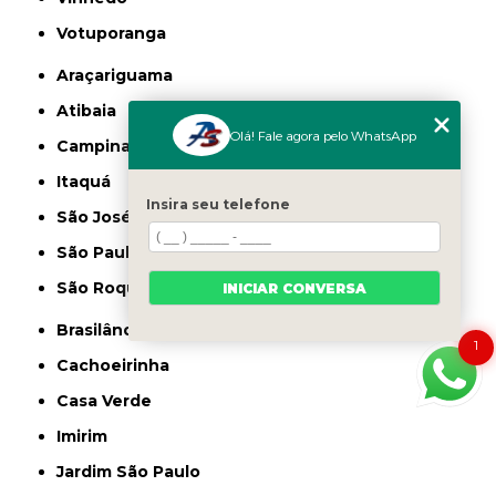
Votuporanga
Araçariguama
Atibaia
Olá! Fale agora pelo WhatsApp
Campinas
Itaquá
Insira seu telefone
São José dos Campos
São Paulo
São Roque
INICIAR CONVERSA
Brasilândia
1
Cachoeirinha
Casa Verde
Imirim
Jardim São Paulo