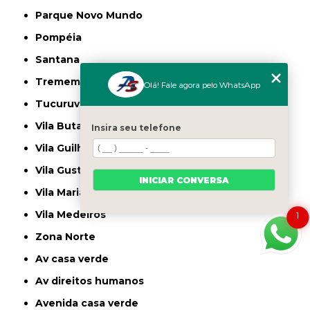
Parque Novo Mundo
Pompéia
Santana
Tremembé
Olá! Fale agora pelo WhatsApp
Tucuruvi
Vila Butantã
Insira seu telefone
Vila Guilherme
Vila Gustavo
INICIAR CONVERSA
Vila Maria
Vila Medeiros
1
Zona Norte
av casa verde
av direitos humanos
avenida casa verde