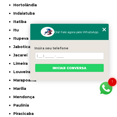
Hortolândia
Indaiatuba
Itatiba
Itu
Olá! Fale agora pelo WhatsApp
Itupeva
Jaboticabal
Insira seu telefone
Jacareí
Limeira
INICIAR CONVERSA
Louveira
Marapoama
1
Marília
Mendonça
Paulínia
Piracicaba