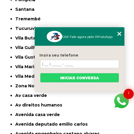
Santana
Tremembé
Tucuruvi
Olá! Fale agora pelo WhatsApp
Vila Butantã
Vila Guilherme
Insira seu telefone
Vila Gustavo
Vila Maria
Vila Medeiros
INICIAR CONVERSA
Zona Norte
1
av casa verde
av direitos humanos
avenida casa verde
avenida deputado emilio carlos
avenida engenheiro caetano alvares