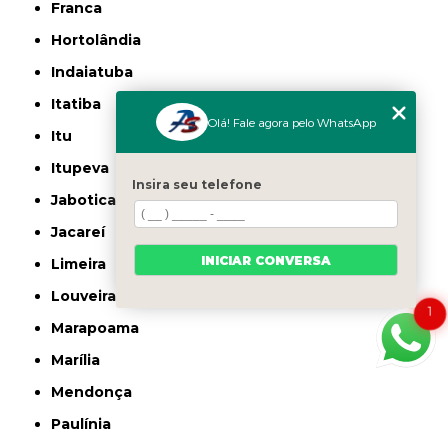
Franca
Hortolândia
Indaiatuba
Itatiba
Olá! Fale agora pelo WhatsApp
Itu
Itupeva
Insira seu telefone
Jaboticabal
Jacareí
INICIAR CONVERSA
Limeira
Louveira
1
Marapoama
Marília
Mendonça
Paulínia