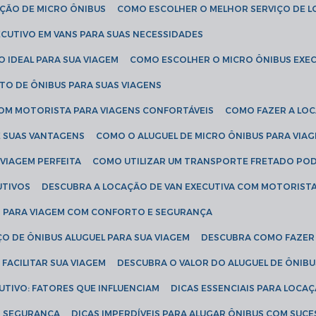
AÇÃO DE MICRO ÔNIBUS
COMO ESCOLHER O MELHOR SERVIÇO DE 
CUTIVO EM VANS PARA SUAS NECESSIDADES
O IDEAL PARA SUA VIAGEM
COMO ESCOLHER O MICRO ÔNIBUS EXEC
TO DE ÔNIBUS PARA SUAS VIAGENS
COM MOTORISTA PARA VIAGENS CONFORTÁVEIS
COMO FAZER A LO
E SUAS VANTAGENS
COMO O ALUGUEL DE MICRO ÔNIBUS PARA VI
 VIAGEM PERFEITA
COMO UTILIZAR UM TRANSPORTE FRETADO PO
UTIVOS
DESCUBRA A LOCAÇÃO DE VAN EXECUTIVA COM MOTORIST
AN PARA VIAGEM COM CONFORTO E SEGURANÇA
O DE ÔNIBUS ALUGUEL PARA SUA VIAGEM
DESCUBRA COMO FAZER
FACILITAR SUA VIAGEM
DESCUBRA O VALOR DO ALUGUEL DE ÔNIB
UTIVO: FATORES QUE INFLUENCIAM
DICAS ESSENCIAIS PARA LOCA
OM SEGURANÇA
DICAS IMPERDÍVEIS PARA ALUGAR ÔNIBUS COM SUC