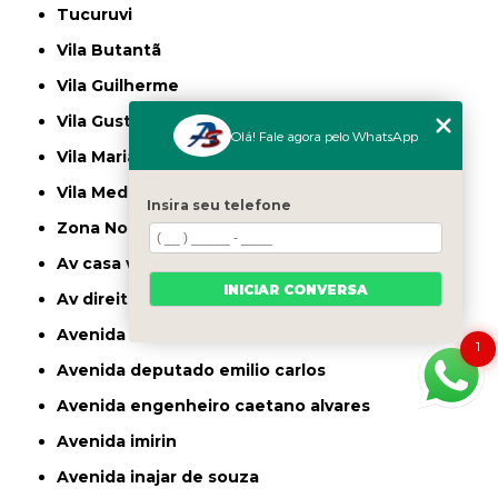
Tucuruvi
Vila Butantã
Vila Guilherme
Vila Gustavo
Olá! Fale agora pelo WhatsApp
Vila Maria
Vila Medeiros
Insira seu telefone
Zona Norte
av casa verde
INICIAR CONVERSA
av direitos humanos
avenida casa verde
1
avenida deputado emilio carlos
avenida engenheiro caetano alvares
avenida imirin
avenida inajar de souza