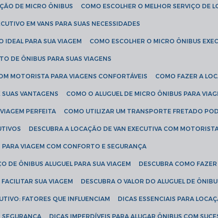
AÇÃO DE MICRO ÔNIBUS
COMO ESCOLHER O MELHOR SERVIÇO DE 
CUTIVO EM VANS PARA SUAS NECESSIDADES
O IDEAL PARA SUA VIAGEM
COMO ESCOLHER O MICRO ÔNIBUS EXEC
TO DE ÔNIBUS PARA SUAS VIAGENS
COM MOTORISTA PARA VIAGENS CONFORTÁVEIS
COMO FAZER A LO
E SUAS VANTAGENS
COMO O ALUGUEL DE MICRO ÔNIBUS PARA VI
 VIAGEM PERFEITA
COMO UTILIZAR UM TRANSPORTE FRETADO PO
UTIVOS
DESCUBRA A LOCAÇÃO DE VAN EXECUTIVA COM MOTORIST
AN PARA VIAGEM COM CONFORTO E SEGURANÇA
O DE ÔNIBUS ALUGUEL PARA SUA VIAGEM
DESCUBRA COMO FAZER
FACILITAR SUA VIAGEM
DESCUBRA O VALOR DO ALUGUEL DE ÔNIB
UTIVO: FATORES QUE INFLUENCIAM
DICAS ESSENCIAIS PARA LOCA
OM SEGURANÇA
DICAS IMPERDÍVEIS PARA ALUGAR ÔNIBUS COM SUC