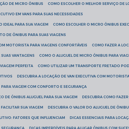
AÇÃO DE MICRO ÔNIBUS
COMO ESCOLHER O MELHOR SERVIÇO DE 
CUTIVO EM VANS PARA SUAS NECESSIDADES
O IDEAL PARA SUA VIAGEM
COMO ESCOLHER O MICRO ÔNIBUS EXEC
TO DE ÔNIBUS PARA SUAS VIAGENS
COM MOTORISTA PARA VIAGENS CONFORTÁVEIS
COMO FAZER A LO
E SUAS VANTAGENS
COMO O ALUGUEL DE MICRO ÔNIBUS PARA VI
 VIAGEM PERFEITA
COMO UTILIZAR UM TRANSPORTE FRETADO PO
UTIVOS
DESCUBRA A LOCAÇÃO DE VAN EXECUTIVA COM MOTORIST
AN PARA VIAGEM COM CONFORTO E SEGURANÇA
O DE ÔNIBUS ALUGUEL PARA SUA VIAGEM
DESCUBRA COMO FAZER
FACILITAR SUA VIAGEM
DESCUBRA O VALOR DO ALUGUEL DE ÔNIB
UTIVO: FATORES QUE INFLUENCIAM
DICAS ESSENCIAIS PARA LOCA
OM SEGURANÇA
DICAS IMPERDÍVEIS PARA ALUGAR ÔNIBUS COM SUC