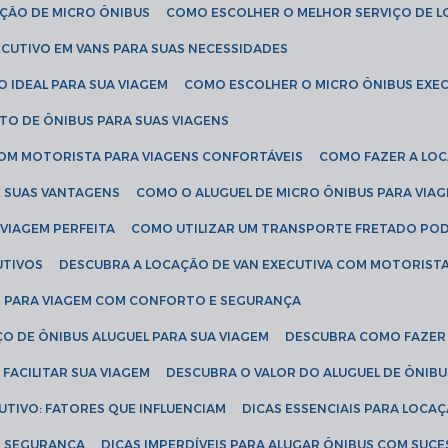
AÇÃO DE MICRO ÔNIBUS
COMO ESCOLHER O MELHOR SERVIÇO DE 
CUTIVO EM VANS PARA SUAS NECESSIDADES
O IDEAL PARA SUA VIAGEM
COMO ESCOLHER O MICRO ÔNIBUS EXEC
TO DE ÔNIBUS PARA SUAS VIAGENS
COM MOTORISTA PARA VIAGENS CONFORTÁVEIS
COMO FAZER A LO
E SUAS VANTAGENS
COMO O ALUGUEL DE MICRO ÔNIBUS PARA VI
 VIAGEM PERFEITA
COMO UTILIZAR UM TRANSPORTE FRETADO PO
UTIVOS
DESCUBRA A LOCAÇÃO DE VAN EXECUTIVA COM MOTORIST
AN PARA VIAGEM COM CONFORTO E SEGURANÇA
O DE ÔNIBUS ALUGUEL PARA SUA VIAGEM
DESCUBRA COMO FAZER
FACILITAR SUA VIAGEM
DESCUBRA O VALOR DO ALUGUEL DE ÔNIB
UTIVO: FATORES QUE INFLUENCIAM
DICAS ESSENCIAIS PARA LOCA
OM SEGURANÇA
DICAS IMPERDÍVEIS PARA ALUGAR ÔNIBUS COM SUC