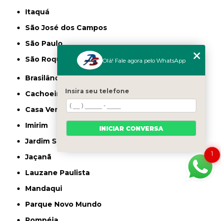
Itaquá
São José dos Campos
São Paulo
São Roque
Olá! Fale agora pelo WhatsApp
Brasilândia
Insira seu telefone
Cachoeirinha
Casa Verde
Imirim
INICIAR CONVERSA
Jardim São Paulo
1
Jaçanã
Lauzane Paulista
Mandaqui
Parque Novo Mundo
Pompéia